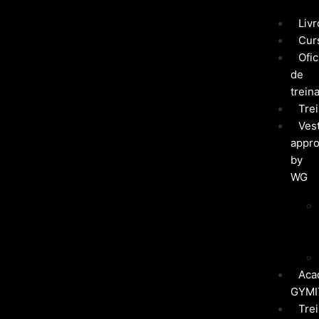
Liv
Cur
Ofic
de
trein
Tre
Ves
appr
by
WG
Aca
GYMI
Tre