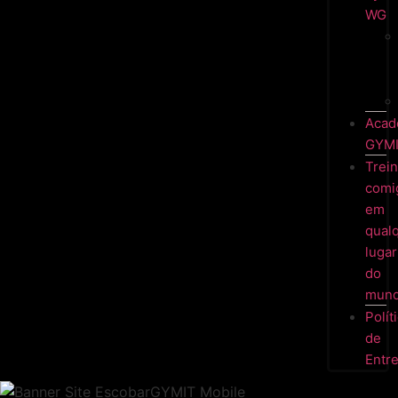
WG
Acad
GYM
Trei
comi
em
qual
lugar
do
mund
Polít
de
Entr