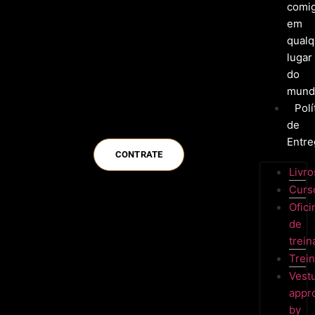
comi
em
qualq
lugar
do
mund
Polí
de
Entre
CONTRATE
Livro
Curs
Ofici
de
trei
Trei
Vest
appr
by