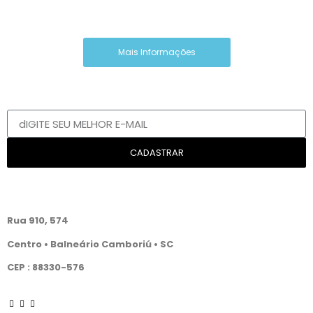
Mais Informações
RECEBA AS NOVIDADES
EM PRIMEIRA MÃO
CADASTRAR
WALDEMAR GUIMARÃES
Rua 910, 574
Centro • Balneário Camboriú
• SC
CEP : 88330-576