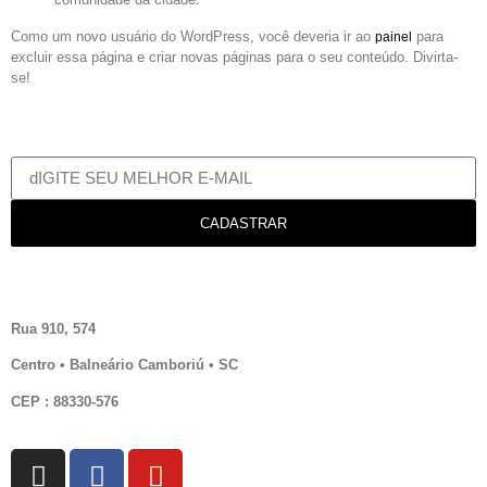
Como um novo usuário do WordPress, você deveria ir ao
para
painel
excluir essa página e criar novas páginas para o seu conteúdo. Divirta-
se!
RECEBA AS NOVIDADES
EM PRIMEIRA MÃO
CADASTRAR
WALDEMAR GUIMARÃES
Rua 910, 574
Centro • Balneário Camboriú
• SC
CEP : 88330-576